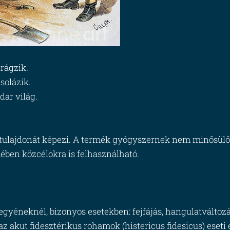
irágzik.
solázik.
ar világ.
!
ző tulajdonát képezi. A termék gyógyszernek nem minősülő
mében közcélokra is felhasználható.
gyéneknél, bizonyos esetekben: fejfájás, hangulatváltozá
z akut fidesztérikus rohamok (histericus fidesicus) eseti 