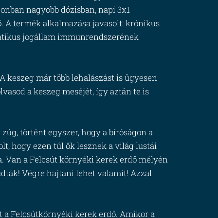
azonban nagyobb dózisban, napi 3x1
. A termék alkalmazása javasolt: krónikus
okratikus jogállam immunrendszerének
 A keszeg már több lehalászást is ügyesen
lvasod a keszeg meséjét, így aztán te is
 zúg, történt egyszer, hogy a bíróságon a
t, hogy ezen túl ők lesznek a világ lustái
a. Van a Felcsút környéki kerek erdő mélyén
dták! Végre hajtani lehet valamit! Azzal
ett a Felcsútkörnyéki kerek erdő. Amikor a