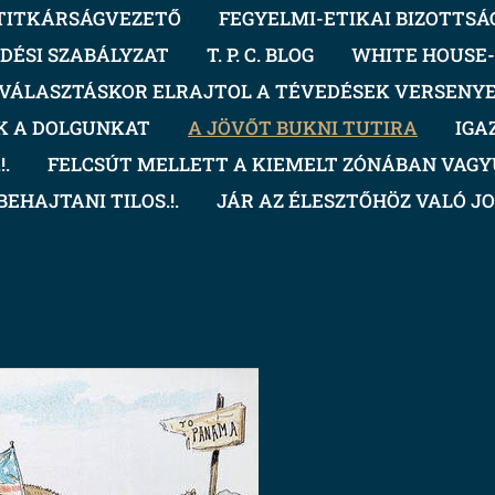
TITKÁRSÁGVEZETŐ
FEGYELMI-ETIKAI BIZOTTSÁ
DÉSI SZABÁLYZAT
T. P. C. BLOG
WHITE HOUSE-.
VÁLASZTÁSKOR ELRAJTOL A TÉVEDÉSEK VERSENY
K A DOLGUNKAT
A JÖVŐT BUKNI TUTIRA
IGA
.
FELCSÚT MELLETT A KIEMELT ZÓNÁBAN VAGYU
BEHAJTANI TILOS.!.
JÁR AZ ÉLESZTŐHÖZ VALÓ J