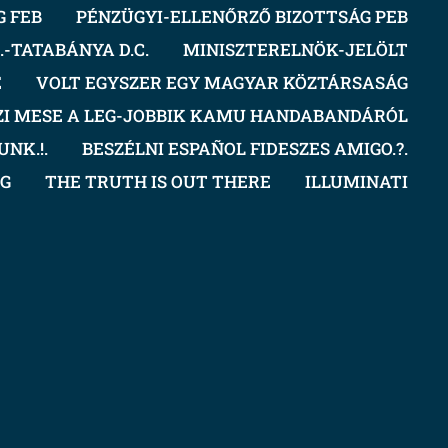
G FEB
PÉNZÜGYI-ELLENŐRZŐ BIZOTTSÁG PEB
-TATABÁNYA D.C.
MINISZTERELNÖK-JELÖLT
E
VOLT EGYSZER EGY MAGYAR KÖZTÁRSASÁG
ZI MESE A LEG-JOBBIK KAMU HANDABANDÁRÓL
NK.!.
BESZÉLNI ESPAÑOL FIDESZES AMIGO.?.
OG
THE TRUTH IS OUT THERE
ILLUMINATI