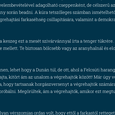
figyelembevételével adagolható cseppenként, de célszerű 
ny során beadni. A kúra tetszőleges számban ismételhető
végrehajtási farkaséhség csillapítására, valamint a dem
 keszeg ezt a mesét szivárvánnyal írta a tenger tükrére.
 mellett. Te biztosan bölcsebb vagy az aranyhalnál és elo
en, lehet hogy a Dunán túl, de ott, ahol a Felcsúti harang
jta, kitört ám az unalom a végrehajtók között! Már úgy vol
ta, hogy tartsanak horgászversenyt a végrehajtók számár
próbálni. Megörültek, ám a végrehajtók, amikor ezt megtu
olyan vérszomjas ordas volt, hogy ettől a farkastól retteg