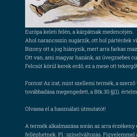
Európa keleti felén, a kárpátnak medencéjén.
Ahol narancsszín sugárzik, ott hol pártérdek v
Bizony ott a jog hiányzik, mert arra farkas maz
Ott van, ami magyar hazánk, az üvegzsebes cud
Felcsút körül kerek erdő, ez a mese ott tekergő
Fontos! Az irat, mint szellemi termék, a szer
továbbadása megengedett, a Btk.30.§(1). értel
Olvassa el a használati útmutatót!
A termék alkalmazása során az arra érzékeny e
felléphetnek. Pl.: színelváltozás. Figyelemmel a