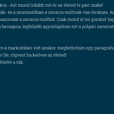
kra: -Azt mond inkább mit ér az életed te párt szabó!
rák- és a szomszédban a zavaros múltnak van lerakata. A
sznosat a zavaros múltból. Csak mond el mi gondod-bajo
 becsapna, legfeljebb agyonlapítom ezt a polgári zavarost
em a markomban volt amikor megbotlottam egy paragrafu
! De, rögvest ha kedves az életed!
elelte a rák.