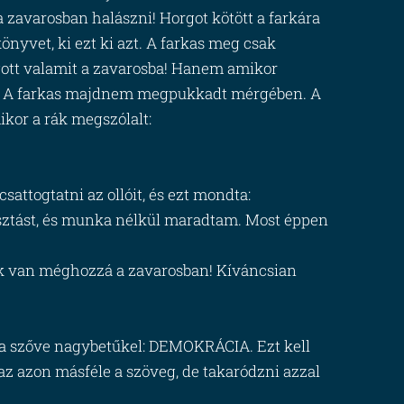
a zavarosban halászni! Horgot kötött a farkára
könyvet, ki ezt ki azt. A farkas meg csak
ogott valamit a zavarosba! Hanem amikor
ák. A farkas majdnem megpukkadt mérgében. A
ikor a rák megszólalt:
attogtatni az ollóit, és ezt mondta:
asztást, és munka nélkül maradtam. Most éppen
juk van méghozzá a zavarosban! Kíváncsian
óba szőve nagybetűkel: DEMOKRÁCIA. Ezt kell
gaz azon másféle a szöveg, de takaródzni azzal