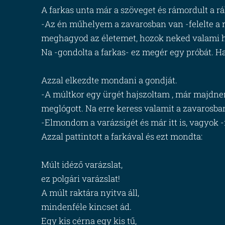
A farkas unta már a szöveget és rámordult a rá
-Az én műhelyem a zavarosban van -felelte a 
meghagyod az életemet, hozok neked valami ha
Na -gondolta a farkas- ez megér egy próbát. Ha
Azzal elkezdte mondani a gondját.
-A múltkor egy ürgét hajszoltam , már majdn
meglógott. Na erre keress valamit a zavarosban
-Elmondom a varázsigét és már itt is, vagyok -f
Azzal pattintott a farkával és ezt mondta:
Múlt idéző varázslat,
ez polgári varázslat!
A múlt raktára nyitva áll,
mindenféle kincset ád.
Egy kis cérna egy kis tű,