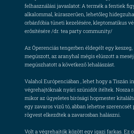
felhasználási javaslatot: A termék a fentiek 
alkalommal, kúraszerűen, lehetőleg hidegzuha
orbánfóbia tüneti kezelésére, kleptomatikus 
erősítésére /dr. tea party community/
Az Óperenciás tengerben éldegélt egy keszeg, a
megúszott, az aranyhal mégis elúszott a meséje
megúszhatott a következő lehalászást.
Valahol Európenciában , lehet hogy a Tiszán inn
végrehajtóknak nyári szünidőt ítéltek. Nosza ra
mikor az ügyeletes bírósági hopmester kitalál
egy zavaros vizű tó, abban lehetne szerencsét 
rögvest elkezdtek a zavarosban halászni.
Volt a végrehajtók között egy igazi farkas. Ez 