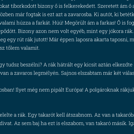
kat tíborkodott bizony ő is felkerekedett. Szeretett ám ő 
zben már fogtak is ezt azt a zavarosba. Ki autót, ki betét
 valami húzza a farkát. Húú! Megörült ám a farkas! Ő is f
epődött. Bizony azon nem volt egyéb, mint egy jókora r
eg egy rút rák jutott! Már éppen laposra akarta taposni, m
sz tőlem valamit.
tudsz beszélni? A rák hátrált egy kicsit aztán elkezdte cs
 van a zavaros legmélyén. Sajnos elszabtam már két vál
rosban! Ilyet még nem pipált Európa! A polgároknak rák
lelte a rák. Egy takarót kell átszabnom. Az van a takar
divat. Az sem baj ha ezt is elszabom, van takaró másik. I