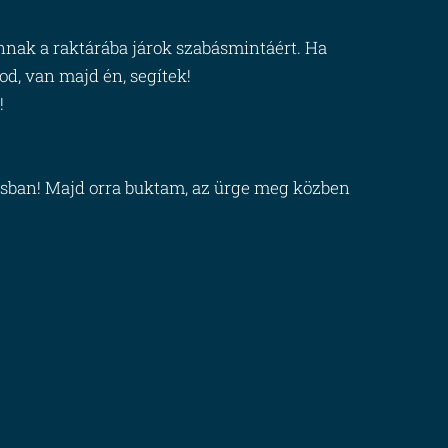
nnak a raktárába járok szabásmintáért. Ha
d, van majd én, segítek!
!
sban! Majd orra buktam, az ürge meg közben