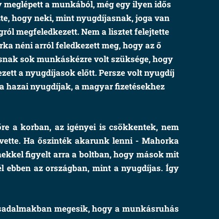
y meglépett a munkából, még egy ilyen idős
te, hogy neki, mint nyugdíjasnak, joga van
ról megfeledkezett. Nem a lisztet felejtette
rka néni arról feledkezett meg, hogy az ő
musnak sok munkáskézre volt szüksége, hogy
ezett a nyugdíjasok előtt. Persze volt nyugdíj
 a hazai nyugdíjak, a magyar fizetésekhez
re a korban, az igényei is csökkentek, nem
 vette. Ha őszinték akarunk lenni - Mahorka
mekkel figyelt arra a boltban, hogy mások mit
l ebben az országban, mint a nyugdíjas. Így
 társadalmakban megesik, hogy a munkásruhás