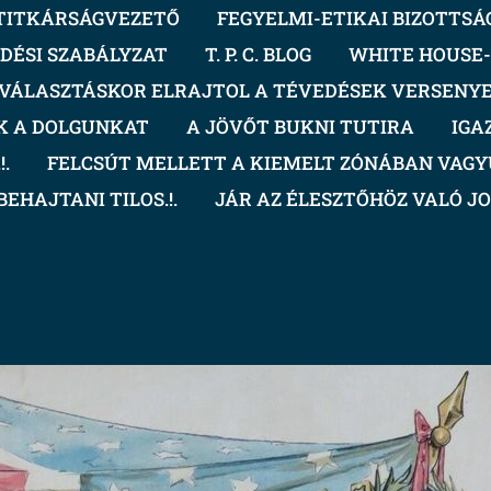
TITKÁRSÁGVEZETŐ
FEGYELMI-ETIKAI BIZOTTSÁ
DÉSI SZABÁLYZAT
T. P. C. BLOG
WHITE HOUSE-.
VÁLASZTÁSKOR ELRAJTOL A TÉVEDÉSEK VERSENY
K A DOLGUNKAT
A JÖVŐT BUKNI TUTIRA
IGA
.
FELCSÚT MELLETT A KIEMELT ZÓNÁBAN VAGYU
BEHAJTANI TILOS.!.
JÁR AZ ÉLESZTŐHÖZ VALÓ J