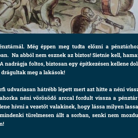
énztárnál. Még éppen meg tudta előzni a pénztárho
an. Na abból nem esznek az biztos! Sietnie kell, hama
. A nadrágja foltos, biztosan egy építkezésen kellene d
 drágultak meg a lakások!
rfi udvariasan hátrébb lépett mert azt hitte a néni vi
Mahorka néni vörösödő arccal fordult vissza a pénztár
ellene hívni a vezetőt valakinek, hogy lássa milyen lass
 mindenki türelmesen állt a sorban, senki nem mozdu
an!