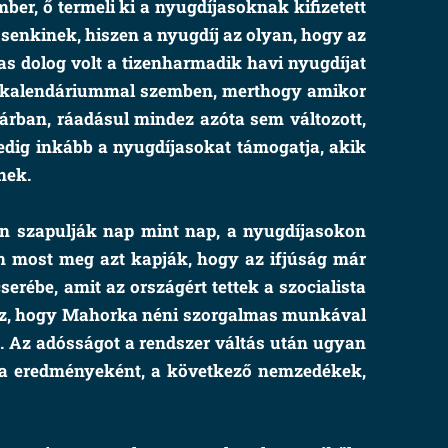
er, ő termeli ki a nyugdíjasoknak kifizetett
t senkinek, hiszen a nyugdíj az olyan, hogy az
as dolog volt a tizenharmadik havi nyugdíjat
 a kalendáriummal szemben, merthogy amikor
árban, ráadásul mindez azóta sem változott,
edig inkább a nyugdíjasokat támogatja, akik
nek.
en szapulják nap mint nap, a nyugdíjasokon
n most meg azt kapják, hogy az ifjúság már
erébe, amit az országért tettek a szocialista
g az, hogy Mahorka néni szorgalmas munkával
t. Az adósságot a rendszer váltás után ugyan
kája eredményeként, a következő nemzedékek,