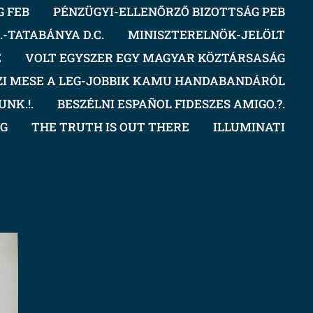
G FEB
PÉNZÜGYI-ELLENŐRZŐ BIZOTTSÁG PEB
-TATABÁNYA D.C.
MINISZTERELNÖK-JELÖLT
E
VOLT EGYSZER EGY MAGYAR KÖZTÁRSASÁG
ZI MESE A LEG-JOBBIK KAMU HANDABANDÁRÓL
NK.!.
BESZÉLNI ESPAÑOL FIDESZES AMIGO.?.
OG
THE TRUTH IS OUT THERE
ILLUMINATI