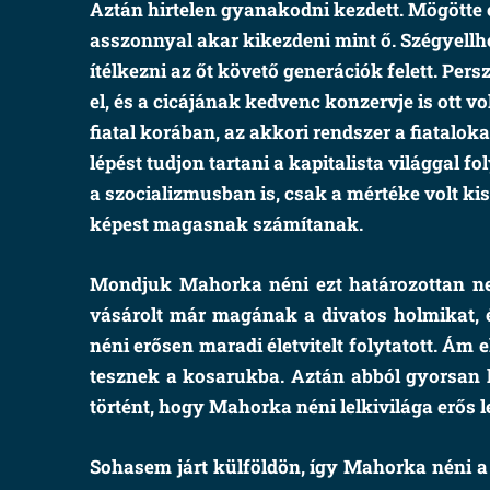
Aztán hirtelen gyanakodni kezdett. Mögötte 
asszonnyal akar kikezdeni mint ő. Szégyellh
ítélkezni az őt követő generációk felett. Per
el, és a cicájának kedvenc konzervje is ott v
fiatal korában, az akkori rendszer a fiatal
lépést tudjon tartani a kapitalista világgal f
a szocializmusban is, csak a mértéke volt k
képest magasnak számítanak.
Mondjuk Mahorka néni ezt határozottan nem
vásárolt már magának a divatos holmikat, é
néni erősen maradi életvitelt folytatott. Ám
tesznek a kosarukba. Aztán abból gyorsan l
történt, hogy Mahorka néni lelkivilága erős
Sohasem járt külföldön, így Mahorka néni a