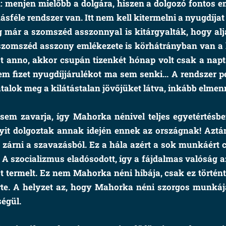
 menjen mielőbb a dolgára, hiszen a dolgozó fontos emb
másféle rendszer van. Itt nem kell kitermelni a nyugdíja
 már a szomszéd asszonnyal is kitárgyalták, hogy alj
a szomszéd asszony emlékezete is körhátrányban van
t anno, akkor csupán tizenkét hónap volt csak a napt
 fizet nyugdíjjárulékot ma sem senki... A rendszer p
atalok meg a kilátástalan jövőjüket látva, inkább elmen
em zavarja, így Mahorka nénivel teljes egyetértésb
it dolgoztak annak idején ennek az országnak! Aztá
zárni a szavazásból. Ez a hála azért a sok munkáért cs
. A szocializmus eladósodott, így a fájdalmas valósá
 termelt. Ez nem Mahorka néni hibája, csak ez történ
ni érte. A helyzet az, hogy Mahorka néni szorgos mun
ségül.