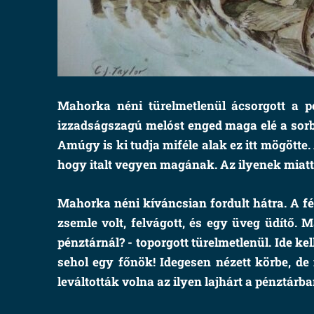
Mahorka néni türelmetlenül ácsorgott a p
izzadságszagú melóst enged maga elé a sorb
Amúgy is ki tudja miféle alak ez itt mögötte
hogy italt vegyen magának. Az ilyenek miatt
Mahorka néni kíváncsian fordult hátra. A fé
zsemle volt, felvágott, és egy üveg üdítő. 
pénztárnál? - toporgott türelmetlenül. Ide k
sehol egy főnök! Idegesen nézett körbe, de
leváltották volna az ilyen lajhárt a pénztárb