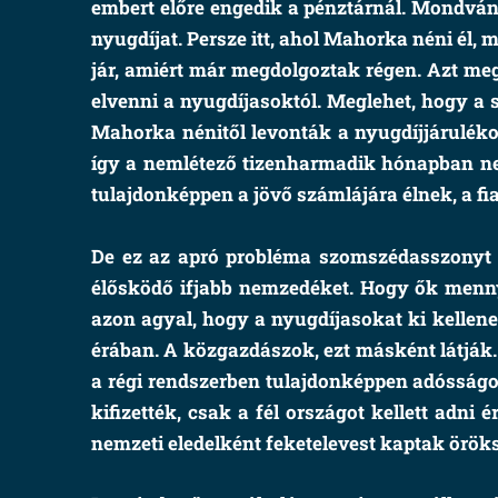
embert előre engedik a pénztárnál. Mondván:
nyugdíjat. Persze itt, ahol Mahorka néni él, 
jár, amiért már megdolgoztak régen. Azt meg
elvenni a nyugdíjasoktól. Meglehet, hogy 
Mahorka nénitől levonták a nyugdíjjáruléko
így a nemlétező tizenharmadik hónapban nem
tulajdonképpen a jövő számlájára élnek, a fi
De ez az apró probléma szomszédasszonyt s
élősködő ifjabb nemzedéket. Hogy ők menny
azon agyal, hogy a nyugdíjasokat ki kellene 
érában. A közgazdászok, ezt másként látják
a régi rendszerben tulajdonképpen adósságot
kifizették, csak a fél országot kellett ad
nemzeti eledelként feketelevest kaptak örök