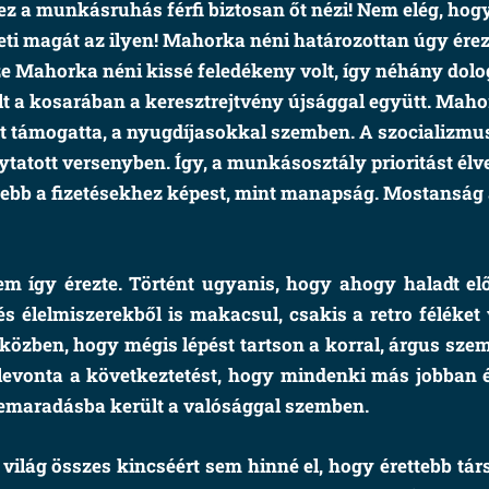
ez a munkásruhás férfi biztosan őt nézi! Nem elég, hog
eti magát az ilyen! Mahorka néni határozottan úgy érez
sze Mahorka néni kissé feledékeny volt, így néhány dolog
olt a kosarában a keresztrejtvény újsággal együtt. Maho
okat támogatta, a nyugdíjasokkal szemben. A szocializ
olytatott versenyben. Így, a munkásosztály prioritást élv
isebb a fizetésekhez képest, mint manapság. Mostanság
 így érezte. Történt ugyanis, hogy ahogy haladt elő
s élelmiszerekből is makacsul, csakis a retro féléket
 eközben, hogy mégis lépést tartson a korral, árgus sze
evonta a következtetést, hogy mindenki más jobban é
 lemaradásba került a valósággal szemben.
 világ összes kincséért sem hinné el, hogy érettebb