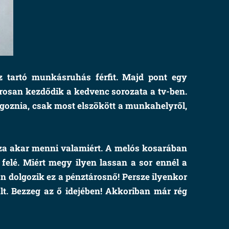
z tartó munkásruhás férfit. Majd pont egy
rosan kezdődik a kedvenc sorozata a tv-ben.
olgoznia, csak most elszökött a munkahelyről,
ssza akar menni valamiért. A melós kosarában
 felé. Miért megy ilyen lassan a sor ennél a
an dolgozik ez a pénztárosnő! Persze ilyenkor
lt. Bezzeg az ő idejében! Akkoriban már rég