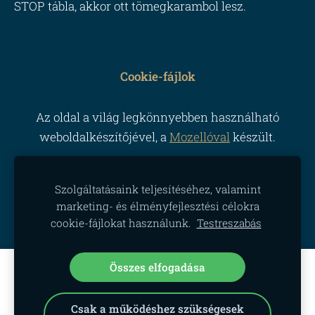
STOP tábla, akkor ott tömegkarambol lesz.
Cookie-fájlok
Az oldal a világ legkönnyebben használható
weboldalkészítőjével, a
Mozellóval
készült.
Szolgáltatásaink teljesítéséhez, valamint
marketing- és élményfejlesztési célokra
cookie-fájlokat használunk.
Testreszabás
Összes elfogadása
Hozzon létre weboldalt vagy
webáruházat a Mozello segítségével.
Gyorsan, egyszerűen, programozás nélkül.
Csak a működéshez szükségesek