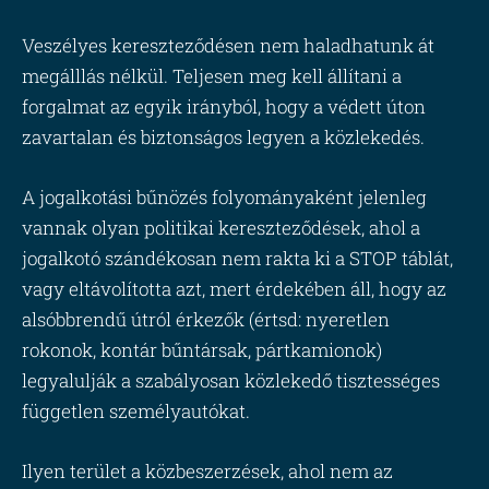
Veszélyes kereszteződésen nem haladhatunk át
megálllás nélkül. Teljesen meg kell állítani a
forgalmat az egyik irányból, hogy a védett úton
zavartalan és biztonságos legyen a közlekedés.
A jogalkotási bűnözés folyományaként jelenleg
vannak olyan politikai kereszteződések, ahol a
jogalkotó szándékosan nem rakta ki a STOP táblát,
vagy eltávolította azt, mert érdekében áll, hogy az
alsóbbrendű útról érkezők (értsd: nyeretlen
rokonok, kontár bűntársak, pártkamionok)
legyalulják a szabályosan közlekedő tisztességes
független személyautókat.
Ilyen terület a közbeszerzések, ahol nem az