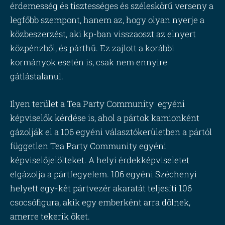
érdemesség és tisztességes és széleskörű verseny a
legfőbb szempont, hanem az, hogy olyan nyerje a
közbeszerzést, aki kp-ban visszaoszt az elnyert
közpénzből, és párthű. Ez zajlott a korábbi
kormányok esetén is, csak nem ennyire
gátlástalanul.
Ilyen terület a Tea Party Community egyéni
képviselők kérdése is, ahol a pártok kamionként
gázolják el a 106 egyéni választókerületben a pártól
független Tea Party Community egyéni
képviselőjelölteket. A helyi érdekképviseletet
elgázolja a pártfegyelem. 106 egyéni Széchenyi
helyett egy-két pártvezér akaratát teljesíti 106
csocsófigura, akik egy emberként arra dőlnek,
amerre tekerik őket.