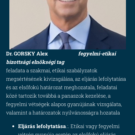
Dr. GORSKY Alex
fegyelmi-etikai
bizottsági elnökségi tag
feladata a szakmai, etikai szabályzatok
megsértésének kivizsgálása, az eljárás lefolytatása
és az elsőfokú határozat meghozatala, feladatai
közé tartozik továbbá a panaszok kezelése, a
fegyelmi vétségek alapos gyanújának vizsgálata,
valamint a határozatok nyilvánosságra hozatala
Eljárás lefolytatása
.:. Etikai vagy fegyelmi
vétség gyanúja esetén az elsőfokú eljárás