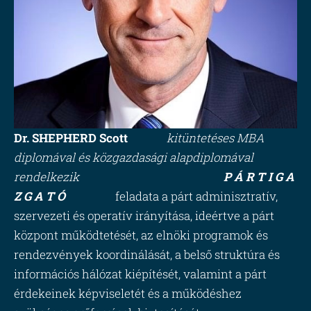
Dr. SHEPHERD Scott
kitüntetéses MBA
diplomával és közgazdasági alapdiplomával
rendelkezik
P Á R T I G A
Z G A T Ó
feladata a párt adminisztratív,
szervezeti és operatív irányítása, ideértve a párt
központ működtetését, az elnöki programok és
rendezvények koordinálását, a belső struktúra és
információs hálózat kiépítését, valamint a párt
érdekeinek képviseletét és a működéshez