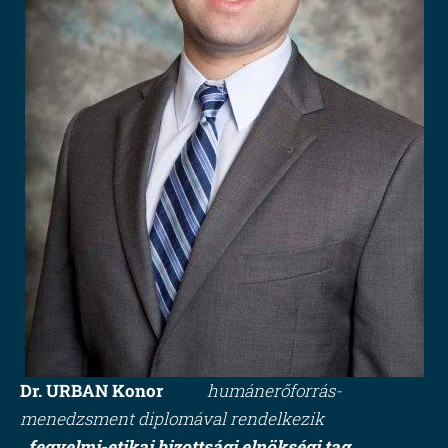
Dr. URBAN Konor
humánerőforrás-
menedzsment diplomával rendelkezik
fegyelmi-etikai bizottsági elnökségi tag