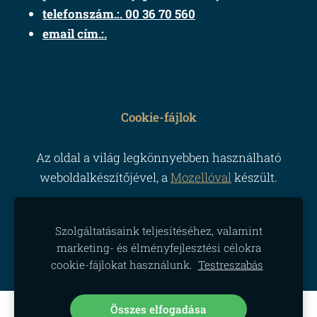
telefonszám.:. 00 36 70 560
email cím.:.
Cookie-fájlok
Az oldal a világ legkönnyebben használható
weboldalkészítőjével, a
Mozellóval
készült.
Szolgáltatásaink teljesítéséhez, valamint
marketing- és élményfejlesztési célokra
cookie-fájlokat használunk.
Testreszabás
Összes elfogadása
Hozzon létre weboldalt vagy