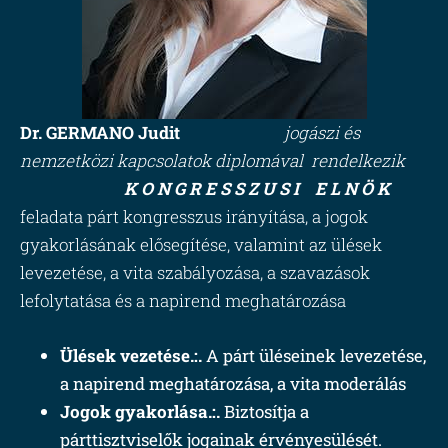
Dr. GERMANO Judit
jogászi és
nemzetközi kapcsolatok diplomával rendelkezik
K O N G R E S S Z U S I E L N Ö K
feladata párt kongresszus
irányítása
, a jogok
gyakorlásának elősegítése, valamint az ülések
levezetése, a vita szabályozása, a szavazások
lefolytatása és a napirend meghatározása
Ülések vezetése.:.
A párt üléseinek levezetése,
a napirend meghatározása, a vita moderálás
Jogok gyakorlása.:.
Biztosítja a
párttisztviselők jogainak érvényesülését.