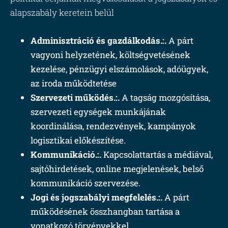
alapszabály keretein belül
Adminisztráció és gazdálkodás.:.
A párt
vagyoni helyzetének, költségvetésének
kezelése, pénzügyi elszámolások, adóügyek,
az iroda működtetése
Szervezeti működés.:.
A tagság mozgósítása,
szervezeti egységek munkájának
koordinálása, rendezvények, kampányok
logisztikai előkészítése.
Kommunikáció.:.
Kapcsolattartás a médiával,
sajtóhirdetések, online megjelenések, belső
kommunikáció szervezése.
Jogi és jogszabályi megfelelés.:.
A párt
működésének összhangban tartása a
vonatkozó törvényekkel.