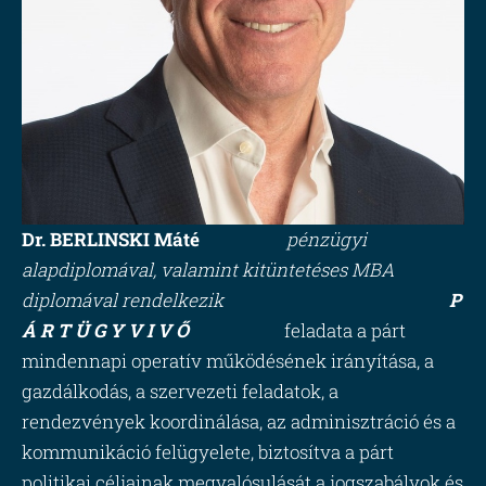
Dr. BERLINSKI Máté
pénzügyi
alapdiplomával, valamint kitüntetéses MBA
diplomával rendelkezik
P
Á R T Ü G Y V I V Ő
feladata a párt
mindennapi operatív működésének irányítása, a
gazdálkodás, a szervezeti feladatok, a
rendezvények koordinálása, az adminisztráció és a
kommunikáció felügyelete, biztosítva a párt
politikai céljainak megvalósulását a jogszabályok és