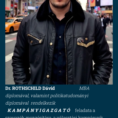
Dr. ROTHSCHILD Dávid
MBA
diplomával,
valamint politikatudományi
diplomával rendelkezik
K A M P Á N Y I G A Z G A T Ó
feladata a
szavazók mozgósítása, a választási kampányok