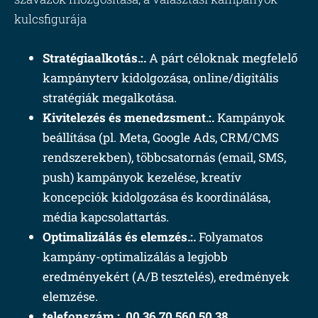
kulcsfigurája
Stratégiaalkotás.:.
A párt céloknak megfelelő
kampányterv kidolgozása, online/digitális
stratégiák megalkotása.
Kivitelezés és menedzsment.:.
Kampányok
beállítása (pl. Meta, Google Ads, CRM/CMS
rendszerekben), többcsatornás (email, SMS,
push) kampányok kezelése, kreatív
koncepciók kidolgozása és koordinálása,
média kapcsolattartás.
Optimalizálás és elemzés.:.
Folyamatos
kampány-optimalizálás a legjobb
eredményekért (A/B tesztelés), eredmények
elemzése.
telefonszám.:. 00 36 70 560 50 38