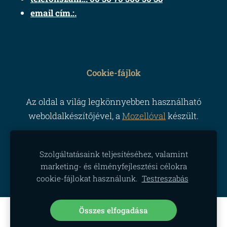
email cím.:.
Cookie-fájlok
Az oldal a világ legkönnyebben használható
weboldalkészítőjével, a
Mozellóval
készült.
Szolgáltatásaink teljesítéséhez, valamint
marketing- és élményfejlesztési célokra
cookie-fájlokat használunk.
Testreszabás
Összes elfogadása
Hozzon létre weboldalt vagy
webáruházat a Mozello segítségével.