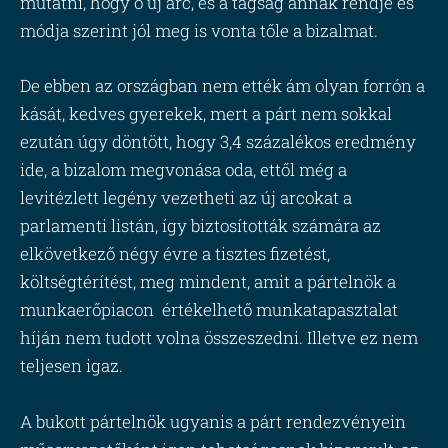
mutatni, hogy ő új arc, és a tagság annak rendje és
módja szerint jól meg is vonta tőle a bizalmat.
De ebben az országban nem ették ám olyan forrón a
kását, kedves gyerekek, mert a párt nem sokkal
ezután úgy döntött, hogy 3,4 százalékos eredmény
ide, a bizalom megvonása oda, ettől még a
levitézlett legény vezetheti az új arcokat a
parlamenti listán, így biztosították számára az
elkövetkező négy évre a tisztes fizetést,
költségtérítést, meg mindent, amit a pártelnök a
munkaerőpiacon értékelhető munkatapasztalat
híján nem tudott volna összeszedni. Illetve ez nem
teljesen igaz.
A bukott pártelnök ugyanis a párt rendezvényein