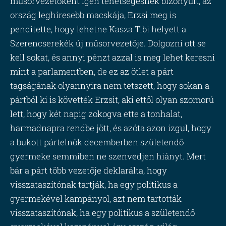
műsorvezetőként igen tehetségesnek bizonyult, az
ország leghíresebb macskája, Erzsi meg is
pendítette, hogy lehetne Kasza Tibi helyett a
Szerencserekék új műsorvezetője. Dolgozni ott se
kell sokat, és annyi pénzt azzal is meg lehet keresni
mint a parlamentben, de ez az ötlet a párt
tagságának olyannyira nem tetszett, hogy sokan a
pártból ki is követték Erzsit, aki ettől olyan szomorú
lett, hogy két napig zokogva ette a tonhalat,
harmadnapra rendbe jött, és azóta azon izgul, hogy
a bukott pártelnök decemberben születendő
gyermeke semmiben ne szenvedjen hiányt. Mert
bár a párt több vezetője deklarálta, hogy
visszataszítónak tartják, ha egy politikus a
gyermekével kampányol, azt nem tartották
visszataszítónak, ha egy politikus a születendő